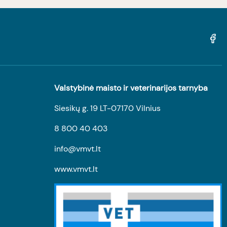
Valstybinė maisto ir veterinarijos tarnyba
Siesikų g. 19 LT-07170 Vilnius
8 800 40 403
info@vmvt.lt
www.vmvt.lt