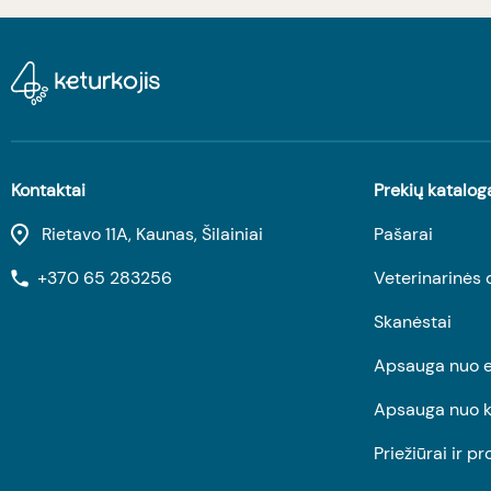
Kontaktai
Prekių katalog
Rietavo 11A, Kaunas, Šilainiai
Pašarai
+370 65 283256
Veterinarinės 
Skanėstai
Apsauga nuo e
Apsauga nuo k
Priežiūrai ir pr