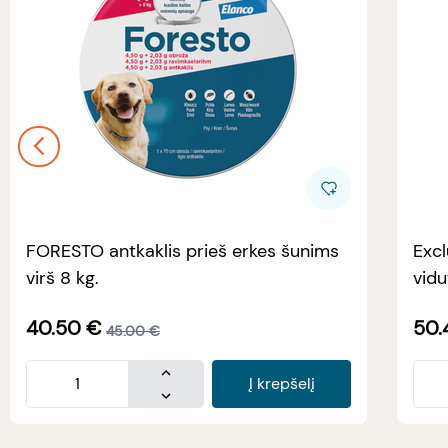
FORESTO antkaklis prieš erkes šunims
Excl
virš 8 kg.
vidu
40.50
€
50.
45.00
€
Į krepšelį