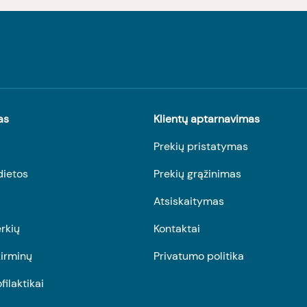
as
Klientų aptarnavimas
Prekių pristatymas
dietos
Prekių grąžinimas
Atsiskaitymas
rkių
Kontaktai
irminų
Privatumo politika
ofilaktikai