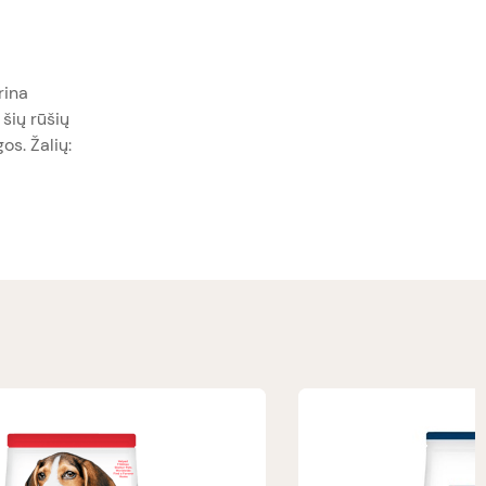
rina
šių rūšių
os. Žalių: