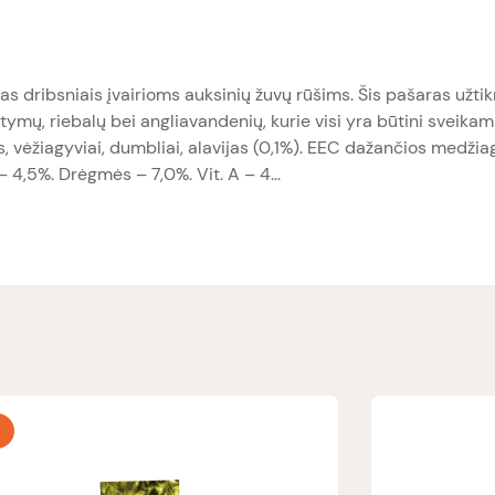
s dribsniais įvairioms auksinių žuvų rūšims. Šis pašaras užtik
ymų, riebalų bei angliavandenių, kurie visi yra būtini sveikam 
lės, vėžiagyviai, dumbliai, alavijas (0,1%). EEC dažančios medžiag
 4,5%. Drėgmės – 7,0%. Vit. A – 4...