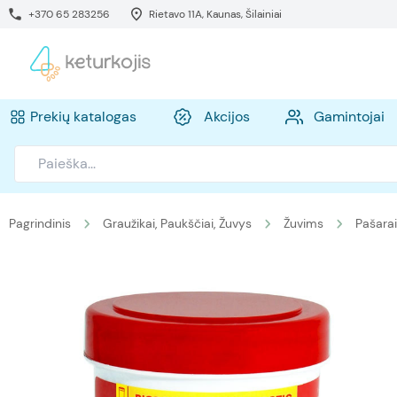
+370 65 283256
Rietavo 11A, Kaunas, Šilainiai
Prekių katalogas
Akcijos
Gamintojai
Pagrindinis
Graužikai, Paukščiai, Žuvys
Žuvims
Pašarai