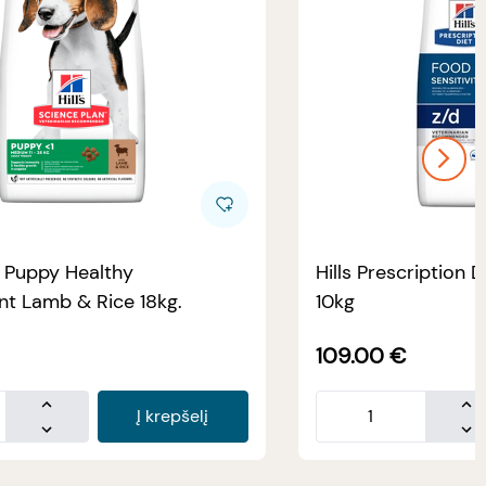
e Puppy Healthy
Hills Prescription D
t Lamb & Rice 18kg.
10kg
109.00
€
Į krepšelį