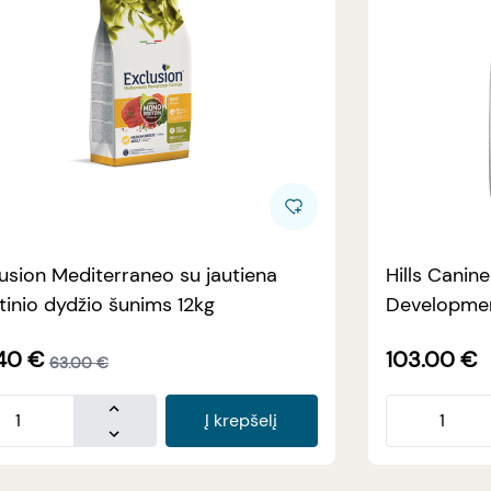
usion Mediterraneo su jautiena
Hills Canin
tinio dydžio šunims 12kg
Developmen
40
€
103.00
€
63.00
€
Į krepšelį