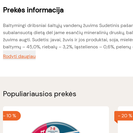
Prekės informacija
Baltymingi dribsniai šaltųjų vandenų žuvims Sudėtinis pašara
subalansuotą dietą dėl jame esančių mineralinių druskų, balt
žuvims augti. Sudėtis: javai, žuvis ir jos produktai, soja, mie
baltymų – 45,0%, riebalų – 3,2%, ląstelienos – 0,6%, pelenų –
Rodyti daugiau
Populiariausios prekės
-
10 %
-
20 %