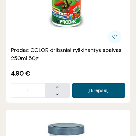
Prodac COLOR dribsniai ryškinantys spalvas
250ml 50g
4.90
€
Į krepšelį