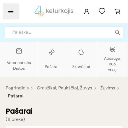
Apsauga
Veterinarinės
nuo
Pašarai
Skanėstai
Dietos
erkių
Pagrindinis
Graužikai, Paukščiai, Žuvys
Žuvims
Pašarai
Pašarai
(
11 prekė
)