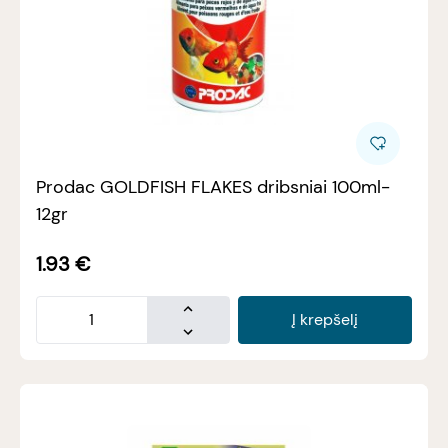
Prodac GOLDFISH FLAKES dribsniai 100ml-
12gr
1.93
€
Į krepšelį