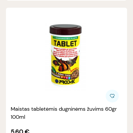
Maistas tabletėmis dugninėms žuvims 60gr
100ml
5.60
€