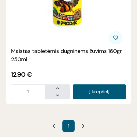
Maistas tabletėmis dugninėms žuvims 160gr
250ml
12.90
€
Į krepšelį
1