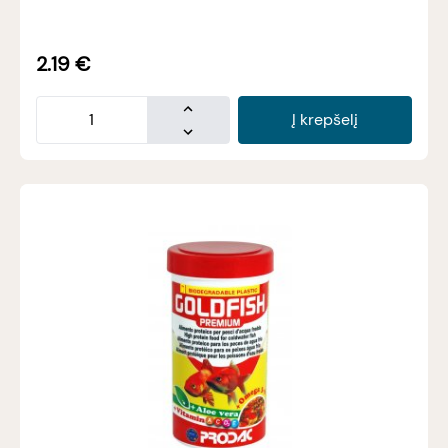
2.19
€
Į krepšelį