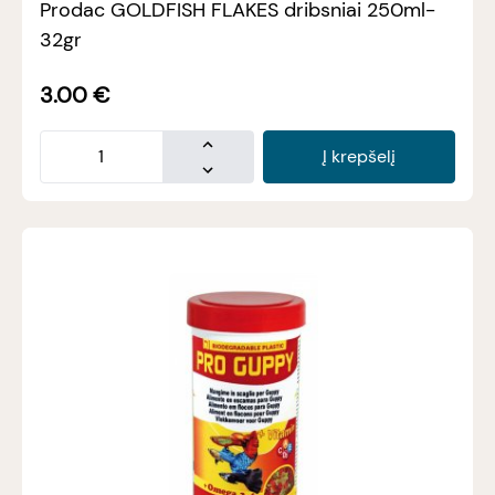
Prodac GOLDFISH FLAKES dribsniai 250ml-
32gr
3.00
€
Į krepšelį