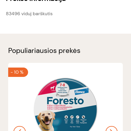
83496 viduj barškutis
Populiariausios prekės
-
10 %