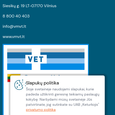
Siesikų g. 19 LT-07170 Vilnius
8 800 40 403
info@vmvt.lt
www.vmvt.lt
Slapukų politika
Šioje svetainėje naudojami slapukai, kurie
padeda užtikrinti geresnę teikiamų paslaugų
kokybę. Naršydami müsų svetainėje Jūs
patvirtinate, jog sutinkate su UAB „Keturkojis"
privatumo politika