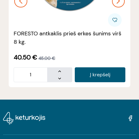
FORESTO antkaklis prieš erkes šunims virš
8 kg.
40.50
€
45.00
€
Į krepšelį