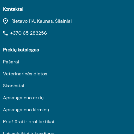
Kontaktai
Rietavo 11A, Kaunas, Šilainiai
+370 65 283256
Prekių katalogas
Pašarai
Veterinarinės dietos
Skanėstai
Apsauga nuo erkių
Apsauga nuo kirminų
Priežiūrai ir profilaktikai
Laisvalaikiui ir kasdienai