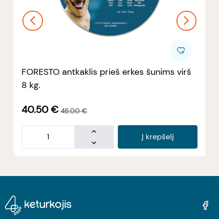
FORESTO antkaklis prieš erkes šunims virš
8 kg.
40.50
€
45.00
€
Į krepšelį