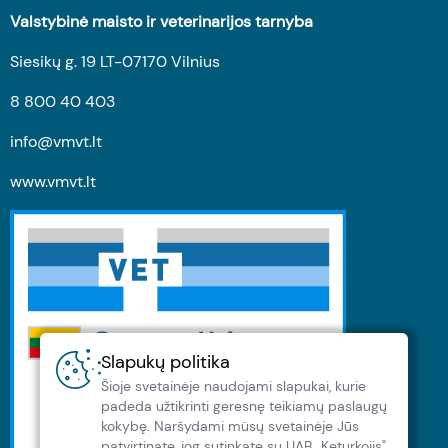
Valstybinė maisto ir veterinarijos tarnyba
Siesikų g. 19 LT-07170 Vilnius
8 800 40 403
info@vmvt.lt
www.vmvt.lt
Slapukų politika
Šioje svetainėje naudojami slapukai, kurie
padeda užtikrinti geresnę teikiamų paslaugų
kokybę. Naršydami müsų svetainėje Jūs
patvirtinate, jog sutinkate su UAB „Keturkojis"