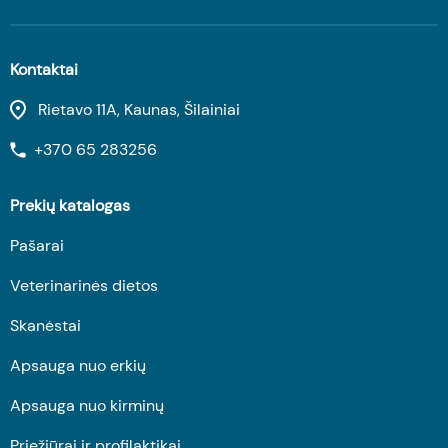
Kontaktai
Rietavo 11A, Kaunas, Šilainiai
+370 65 283256
Prekių katalogas
Pašarai
Veterinarinės dietos
Skanėstai
Apsauga nuo erkių
Apsauga nuo kirminų
Priežiūrai ir profilaktikai