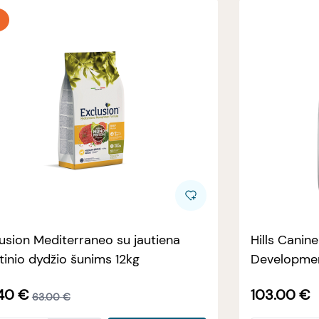
usion Mediterraneo su jautiena
Hills Canin
tinio dydžio šunims 12kg
Developmen
40
€
103.00
€
63.00
€