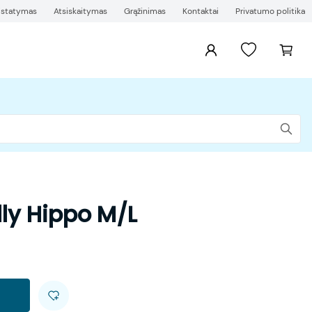
ristatymas
Atsiskaitymas
Grąžinimas
Kontaktai
Privatumo politika
ly Hippo M/L