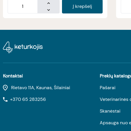
Į krepšelį
Kontaktai
Prekių katalog
Rietavo 11A, Kaunas, Šilainiai
Pašarai
+370 65 283256
Veterinarinės 
Skanėstai
Apsauga nuo e