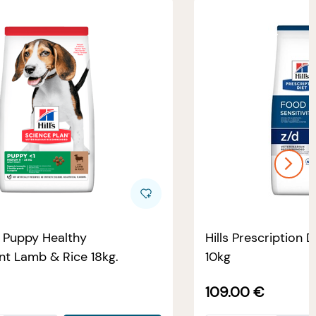
e Puppy Healthy
Hills Prescription D
t Lamb & Rice 18kg.
10kg
109.00
€