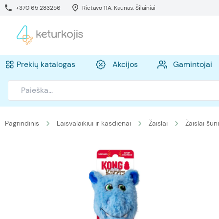
+370 65 283256
Rietavo 11A, Kaunas, Šilainiai
Prekių katalogas
Akcijos
Gamintojai
Pagrindinis
Laisvalaikiui ir kasdienai
Žaislai
Žaislai šu