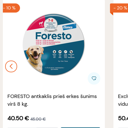
-
10 %
-
20 %
FORESTO antkaklis prieš erkes šunims
Excl
virš 8 kg.
vidu
40.50
€
50.
45.00
€