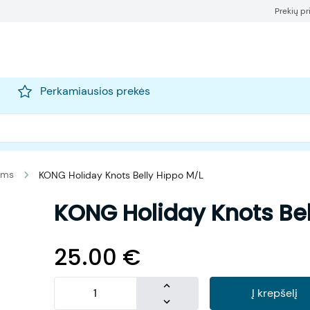
Prekių p
Perkamiausios prekės
nims
KONG Holiday Knots Belly Hippo M/L
KONG Holiday Knots Bel
25.00
€
Į krepšelį