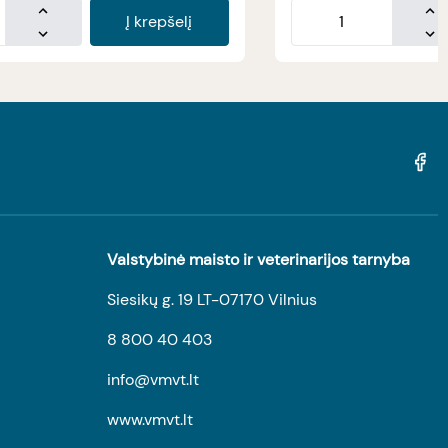
Į krepšelį
Valstybinė maisto ir veterinarijos tarnyba
Siesikų g. 19 LT-07170 Vilnius
8 800 40 403
info@vmvt.lt
www.vmvt.lt