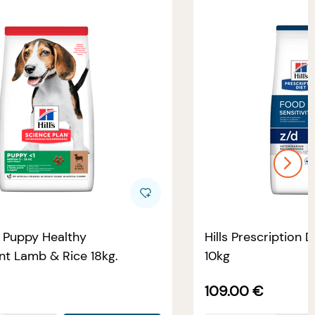
e Puppy Healthy
Hills Prescription D
t Lamb & Rice 18kg.
10kg
109.00
€