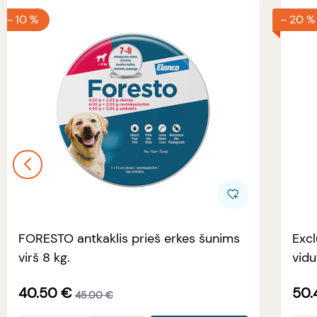
-
10 %
-
20 %
FORESTO antkaklis prieš erkes šunims
Excl
virš 8 kg.
vidu
40.50
€
50.
45.00
€