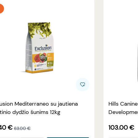
usion Mediterraneo su jautiena
Hills Canin
tinio dydžio šunims 12kg
Developmen
40
€
103.00
€
63.00
€