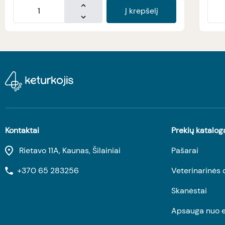
Į krepšelį
Kontaktai
Prekių katalog
Rietavo 11A, Kaunas, Šilainiai
Pašarai
+370 65 283256
Veterinarinės 
Skanėstai
Apsauga nuo e