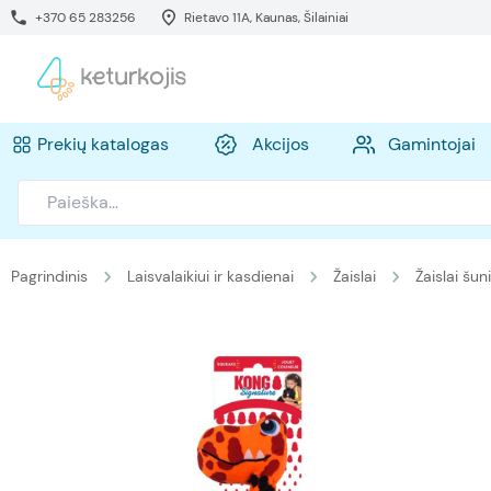
+370 65 283256
Rietavo 11A, Kaunas, Šilainiai
Prekių katalogas
Akcijos
Gamintojai
Pagrindinis
Laisvalaikiui ir kasdienai
Žaislai
Žaislai šu