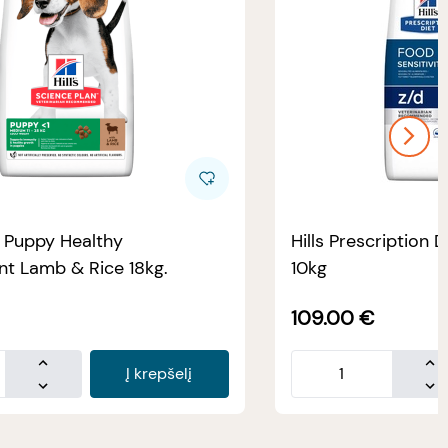
e Puppy Healthy
Hills Prescription D
t Lamb & Rice 18kg.
10kg
109.00
€
Į krepšelį