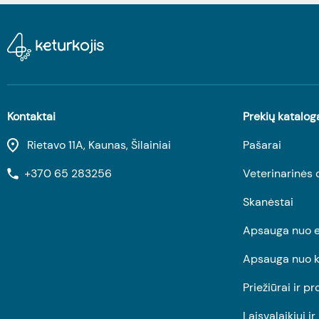
Kontaktai
Prekių katalog
Rietavo 11A, Kaunas, Šilainiai
Pašarai
+370 65 283256
Veterinarinės 
Skanėstai
Apsauga nuo e
Apsauga nuo k
Priežiūrai ir pr
Laisvalaikiui i