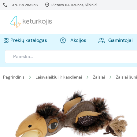
+370 65 283256
Rietavo 11A, Kaunas, Šilainiai
Prekių katalogas
Akcijos
Gamintojai
Pagrindinis
Laisvalaikiui ir kasdienai
Žaislai
Žaislai šu