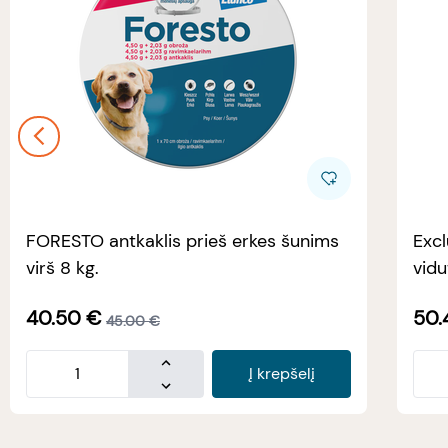
FORESTO antkaklis prieš erkes šunims
Excl
virš 8 kg.
vidu
40.50
€
50.
45.00
€
Į krepšelį