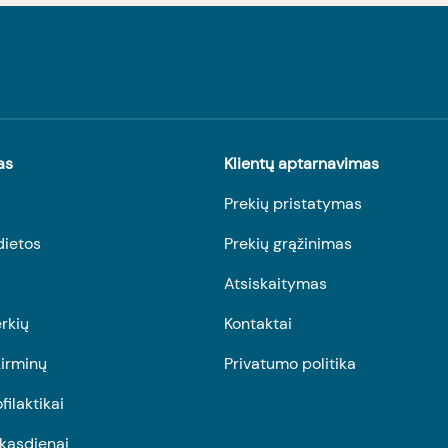
as
Klientų aptarnavimas
Prekių pristatymas
dietos
Prekių grąžinimas
Atsiskaitymas
rkių
Kontaktai
irminų
Privatumo politika
ofilaktikai
r kasdienai