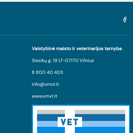
Valstybinė maisto ir veterinarijos tarnyba
Siesikų g. 19 LT-07170 Vilnius
8 800 40 403
info@vmvt.lt
www.vmvt.lt