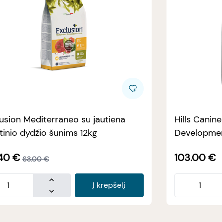
usion Mediterraneo su jautiena
Hills Canin
tinio dydžio šunims 12kg
Developmen
40
€
103.00
€
63.00
€
Į krepšelį