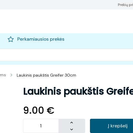
Prekių p
Perkamiausios prekės
nims
Laukinis paukštis Greifer 30cm
Laukinis paukštis Grei
9.00
€
Į krepšelį